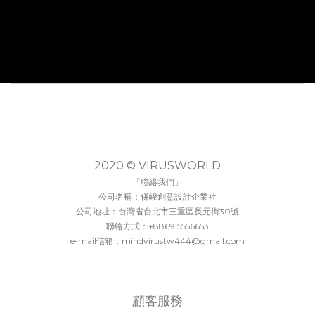
2020 © VIRUSWORLD
「聯絡我們」
公司名稱：併峻創意設計企業社
公司地址：台灣省台北市三重區長元街30號
聯絡方式：+886915556653
e-mail信箱：mindvirustw444@gmail.com
顧客服務