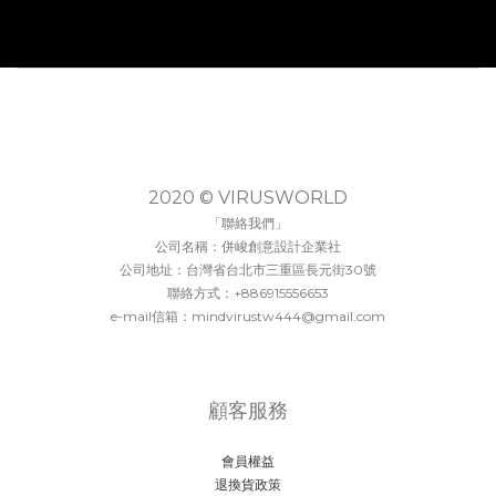
2020 © VIRUSWORLD
「聯絡我們」
公司名稱：併峻創意設計企業社
公司地址：台灣省台北市三重區長元街30號
聯絡方式：+886915556653
e-mail信箱：mindvirustw444@gmail.com
顧客服務
會員權益
退換貨政策