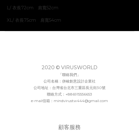
L/ 衣長72cm 肩寬52cm
XL/ 衣長75cm 肩寬54cm
2020 © VIRUSWORLD
「聯絡我們」
公司名稱：併峻創意設計企業社
公司地址：台灣省台北市三重區長元街30號
聯絡方式：+886915556653
e-mail信箱：mindvirustw444@gmail.com
顧客服務