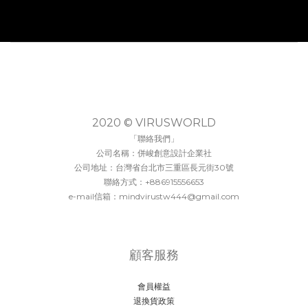
2020 © VIRUSWORLD
「聯絡我們」
公司名稱：併峻創意設計企業社
公司地址：台灣省台北市三重區長元街30號
聯絡方式：+886915556653
e-mail信箱：mindvirustw444@gmail.com
顧客服務
會員權益
退換貨政策