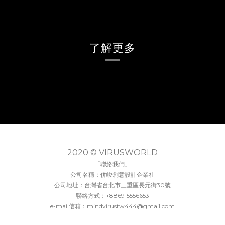
了解更多
2020 © VIRUSWORLD
「聯絡我們」
公司名稱：併峻創意設計企業社
公司地址：台灣省台北市三重區長元街30號
聯絡方式：+886915556653
e-mail信箱：mindvirustw444@gmail.com