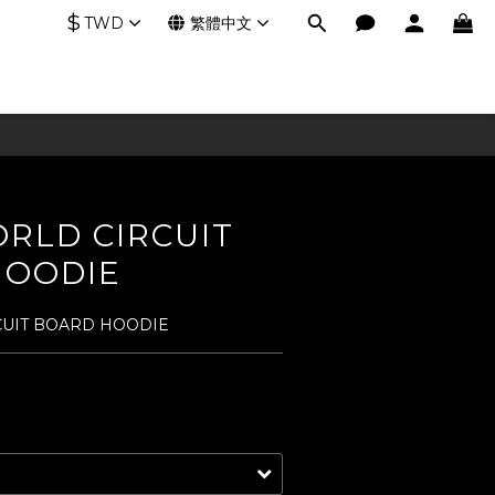
$
TWD
繁體中文
RLD CIRCUIT
HOODIE
UIT BOARD HOODIE