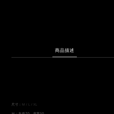
商品描述
品項：VIRUSWORLD CIRCUIT BOARD HOODIE
售價：2580
顏色：黑色、藍色
M / L / XL
尺寸：
Ｍ：衣長70 肩寬50