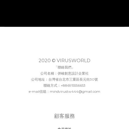
2020 © VIRUSWORLD
「聯絡我們」
公司名稱：併峻創意設計企業社
公司地址：台灣省台北市三重區長元街30號
聯絡方式：+886915556653
e-mail信箱：mindvirustw444@gmail.com
顧客服務
會員權益