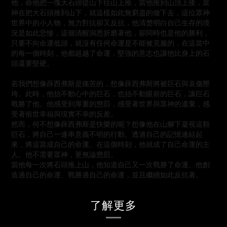
他，命他把一塊大石頭從山下往山上推，當他推到山頂上後，眾
神在把大石頭推到山下，就這樣如此無窮盡的做下去，這位眾神
世界中的小人物，無力對抗卻又反抗，他清楚明白自己生存的境
況是如此悲慘，這個清醒洞悉折磨著他，卻同時也是他的勝利，
只要不向命運低頭，就沒有任何命運是不能被克服的，在這當中
的每一個時刻，他都超越了命運，堅強的意志也讓他比身上的石
頭還要堅硬。
若我們想像薛西弗斯是痛苦的，想像薛西弗斯將被巨石與哀傷壓
垮。此時，他抬不動心中的巨石，也抬不動眼前的巨石，讓巨石
戰勝了他。他感受到厚重的懲罰，感受著世界與眾神的遺棄，感
受著俗世幸福與現實不幸的反差。
然而，何不想像薛西弗斯是快樂的呢？想像他在山腳下凝視這顆
巨石，將自己一連串意義不明的行動、透過自己的記憶連結起
來，將這當成自己的命運。在這個時刻，他就成了自己命運的主
人。他不需要眾神，更無論懲罰。
當他每一次將石頭推上山，他知道自己又一次戰勝了命運。他創
造過自己的命運、戰勝過自己的命運，並且繼續如此反抗著。
了解更多