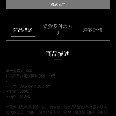
聯絡我們
送貨及付款方
商品描述
顧客評價
式
商品描述
單一盒購入1480
任選商品搭配拼圖加價購999元
-
・尺寸
: 38.5 cm x 26.3 cm
・數量 : 300塊
・物料 : 硬紙板
-
薛西弗斯是希臘神話中的一個角色，他在凡間的故事有很多版本
但大致上是一樣的，因為得罪眾神，眾神想用最嚴厲的刑罰處罰