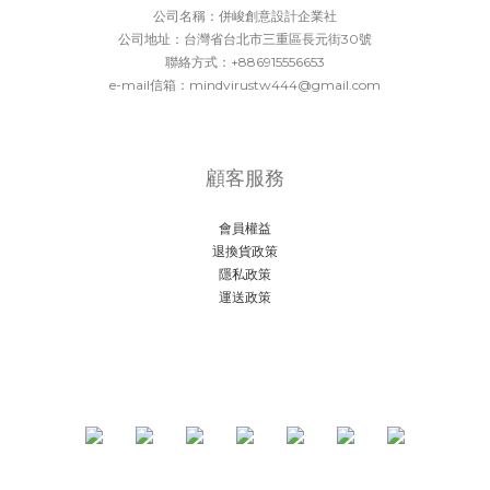
公司名稱：併峻創意設計企業社
公司地址：台灣省台北市三重區長元街30號
聯絡方式：+886915556653
e-mail信箱：mindvirustw444@gmail.com
顧客服務
會員權益
退換貨政策
隱私政策
運送政策