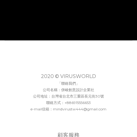
2020 © VIRUSWORLD
「聯絡我們」
公司名稱：併峻創意設計企業社
公司地址：台灣省台北市三重區長元街30號
聯絡方式：+886915556653
e-mail信箱：mindvirustw444@gmail.com
顧客服務