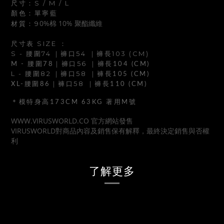
尺寸：S / M / L
顏色：單寧藍
0%棉 10% 聚酯纖維
材質：9
尺寸表 SIZE ：
S - 腰圍74
｜褲口54
｜褲長103 (CM)
｜褲口56
M - 腰圍78
｜褲長104 (CM)
L - 腰圍82
｜褲口58
｜褲長105 (CM)
｜褲口58
XL-腰圍86
｜褲長110 (CM)
＊模特身高173CM 63KG 著用M號
WWW.VIRUSWORLD.CO 官方網站發售
VIRUSWORLD對商品內容及銷售保有解釋，最終決定銷售與否權
利
了解更多