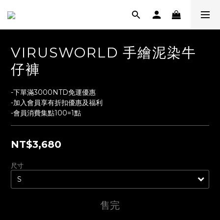
VIRUSWORLD 手繪泥染牛
仔褲
-下單滿3000NTD免運優惠
-加入會員享有折扣優惠及福利
-會員消費集點100=1點
NT$3,680
尺寸
售完