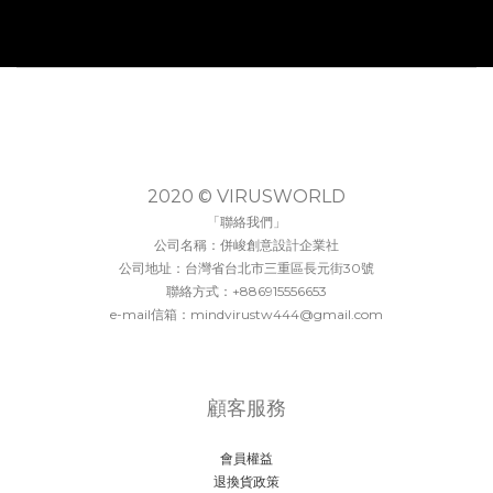
2020 © VIRUSWORLD
「聯絡我們」
公司名稱：併峻創意設計企業社
公司地址：台灣省台北市三重區長元街30號
聯絡方式：+886915556653
e-mail信箱：mindvirustw444@gmail.com
顧客服務
會員權益
退換貨政策