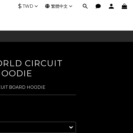
$
TWD
繁體中文
RLD CIRCUIT
HOODIE
UIT BOARD HOODIE