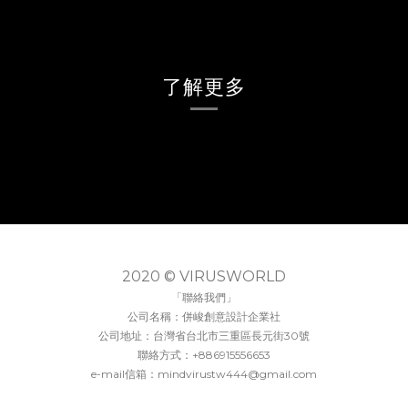
了解更多
2020 © VIRUSWORLD
「聯絡我們」
公司名稱：併峻創意設計企業社
公司地址：台灣省台北市三重區長元街30號
聯絡方式：+886915556653
e-mail信箱：mindvirustw444@gmail.com