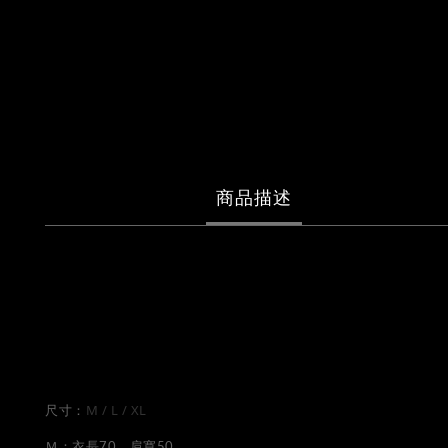
商品描述
品項：VIRUSWORLD CIRCUIT BOARD HOODIE
售價：2580
顏色：黑色、藍色
M / L / XL
尺寸：
Ｍ：衣長70 肩寬50