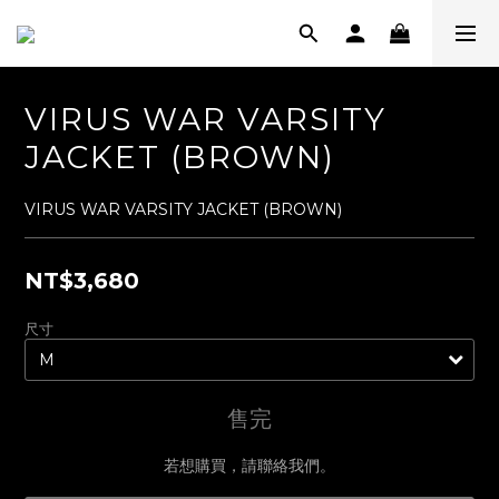
VIRUS WAR VARSITY
JACKET (BROWN)
VIRUS WAR VARSITY JACKET (BROWN)
NT$3,680
尺寸
售完
若想購買，請聯絡我們。