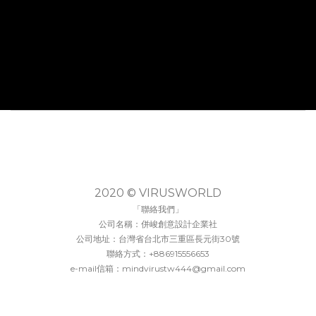
2020 © VIRUSWORLD
「聯絡我們」
公司名稱：併峻創意設計企業社
公司地址：台灣省台北市三重區長元街30號
聯絡方式：+886915556653
e-mail信箱：mindvirustw444@gmail.com