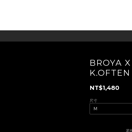
BROYA X
K.OFTEN
NT$1,480
尺寸
若