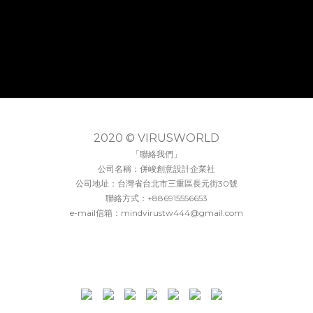
2020 © VIRUSWORLD
「聯絡我們」
公司名稱：併峻創意設計企業社
公司地址：台灣省台北市三重區長元街30號
聯絡方式：+886915556653
e-mail信箱：mindvirustw444@gmail.com