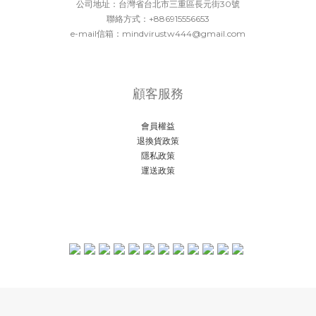
公司地址：台灣省台北市三重區長元街30號
聯絡方式：+886915556653
e-mail信箱：mindvirustw444@gmail.com
顧客服務
會員權益
退換貨政策
隱私政策
運送政策