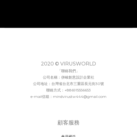
2020 © VIRUSWORLD
「聯絡我們」
公司名稱：併峻創意設計企業社
公司地址：台灣省台北市三重區長元街30號
聯絡方式：+886915556653
e-mail信箱：mindvirustw444@gmail.com
顧客服務
會員權益