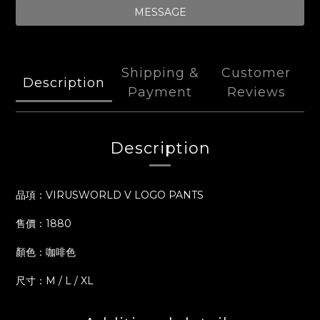
MESSAGE
Shipping &
Customer
Description
Payment
Reviews
Description
品項：VIRUSWORLD V LOGO PANTS
售價：1880
顏色：咖啡色
尺寸：M / L / XL