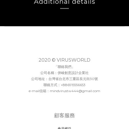
Additional details
2020 © VIRUSWORLD
「聯絡我們」
公司名稱：併峻創意設計企業社
公司地址：台灣省台北市三重區長元街30號
聯絡方式：+886915556653
e-mail信箱：mindvirustw444@gmail.com
顧客服務
會員權益