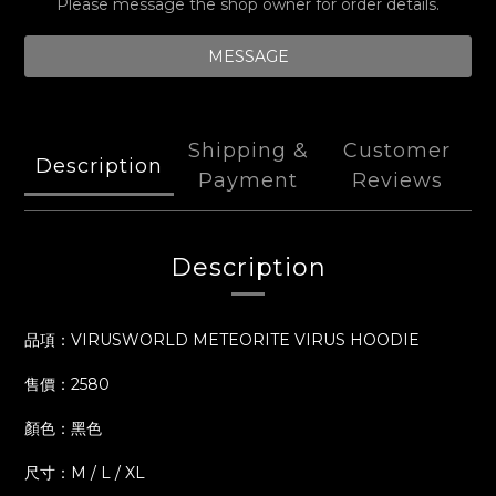
Please message the shop owner for order details.
MESSAGE
Shipping &
Customer
Description
Payment
Reviews
Description
品項：VIRUSWORLD METEORITE VIRUS HOODIE
售價：2580
顏色：黑色
尺寸：M / L / XL