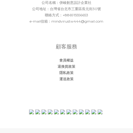
公司名稱：併峻創意設計企業社
公司地址：台灣省台北市三重區長元街30號
聯絡方式：+886915556653
e-mail信箱：mindvirustw444@gmail.com
顧客服務
會員權益
退換貨政策
隱私政策
運送政策