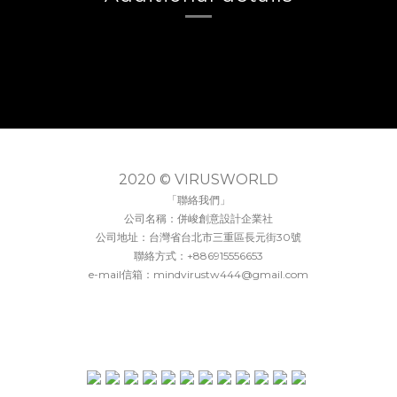
2020 © VIRUSWORLD
「聯絡我們」
公司名稱：併峻創意設計企業社
公司地址：台灣省台北市三重區長元街30號
聯絡方式：+886915556653
e-mail信箱：mindvirustw444@gmail.com