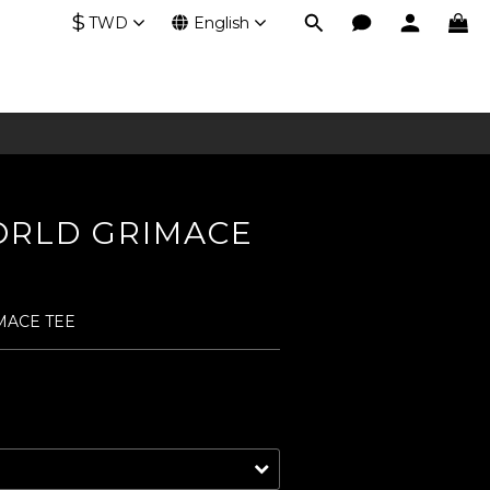
$
TWD
English
ORLD GRIMACE
MACE TEE