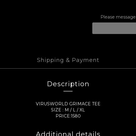
Please message t
Shipping & Payment
Description
VIRUSWORLD GRIMACE TEE
SIZE : M / L / XL
PRICE:1580
Additional details