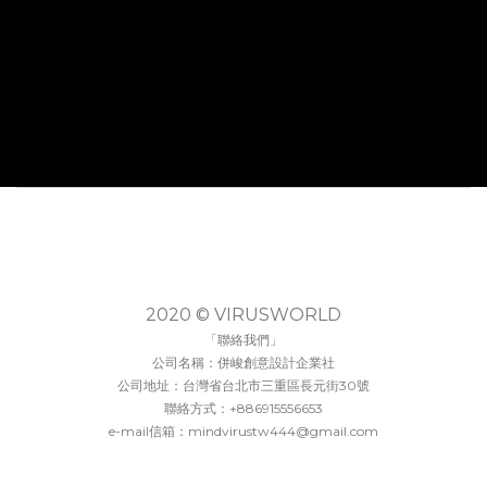
2020 © VIRUSWORLD
「聯絡我們」
公司名稱：併峻創意設計企業社
公司地址：台灣省台北市三重區長元街30號
聯絡方式：+886915556653
e-mail信箱：mindvirustw444@gmail.com