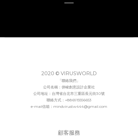
2020 © VIRUSWORLD
「聯絡我們」
公司名稱：併峻創意設計企業社
公司地址：台灣省台北市三重區長元街30號
聯絡方式：+886915556653
e-mail信箱：mindvirustw444@gmail.com
顧客服務