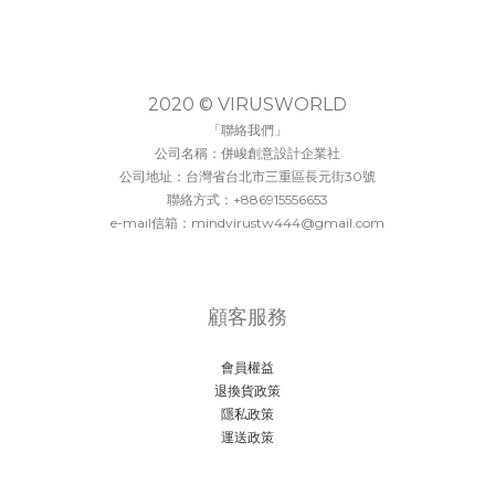
2020 © VIRUSWORLD
「聯絡我們」
公司名稱：併峻創意設計企業社
公司地址：台灣省台北市三重區長元街30號
聯絡方式：+886915556653
e-mail信箱：mindvirustw444@gmail.com
顧客服務
會員權益
退換貨政策
隱私政策
運送政策