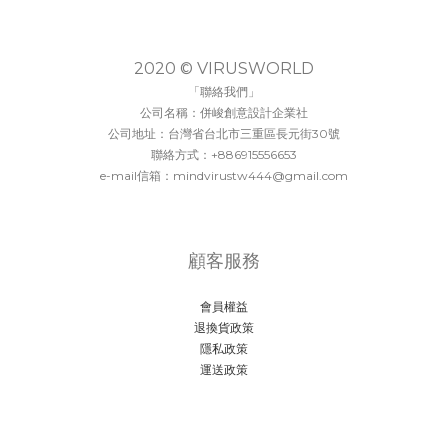
2020 © VIRUSWORLD
「聯絡我們」
公司名稱：併峻創意設計企業社
公司地址：台灣省台北市三重區長元街30號
聯絡方式：+886915556653
e-mail信箱：mindvirustw444@gmail.com
顧客服務
會員權益
退換貨政策
隱私政策
運送政策